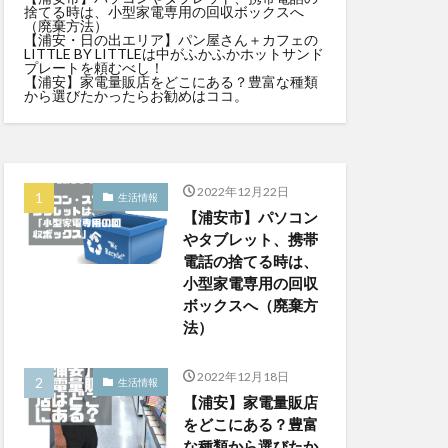
捨てる時は、小型家電専用の回収ボックスへ
（廃棄方法）
【浦安・日の出エリア】パン屋さん＋カフェの
LITTLE BY LITTLEは中がふかふかホットサンド
プレートを頼むべし！
【浦安】家電量販店をどこにある？豊富な種類
から選びたかったらお勧めはココ。
2022年12月22日
生活情報
【浦安市】パソコン
やタブレット、携帯
電話の捨てる時は、
小型家電専用の回収
ボックスへ（廃棄方
法）
2022年12月18日
生活情報
【浦安】家電量販店
をどこにある？豊富
な種類から選びたか