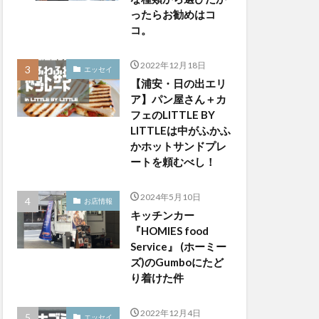
ったらお勧めはコ
コ。
2022年12月18日
エッセイ
【浦安・日の出エリ
ア】パン屋さん＋カ
フェのLITTLE BY
LITTLEは中がふかふ
かホットサンドプレ
ートを頼むべし！
2024年5月10日
お店情報
キッチンカー
『HOMIES food
Service』 (ホーミー
ズ)のGumboにたど
り着けた件
2022年12月4日
エッセイ