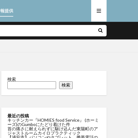
情報提供
検索
検索
最近の投稿
キッチンカー『HOMIES food Service』 (ホーミ
ーズ)のGumboにたどり着けた件
首の痛さに耐えられずに駆け込んだ東陽町のア
ジャストルームカイロプラクティック
【浦安市】パソコンやタブレット、携帯電話の