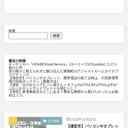
検索
検索
最近の投稿
キッチンカー『HOMIES food Service』 (ホーミーズ)のGumboにたどり
着けた件
首の痛さに耐えられずに駆け込んだ東陽町のアジャストルームカイロプ
ラクティック
【浦安市】パソコンやタブレット、携帯電話の捨てる時は、小型家電専
用の回収ボックスへ（廃棄方法）
【浦安・日の出エリア】パン屋さん＋カフェのLITTLE BY LITTLEは中が
ふかふかホットサンドプレートを頼むべし！
【浦安】家電量販店をどこにある？豊富な種類から選びたかったらお勧
めはココ。
2022年12月22日
生活情報
【浦安市】パソコンやタブレッ