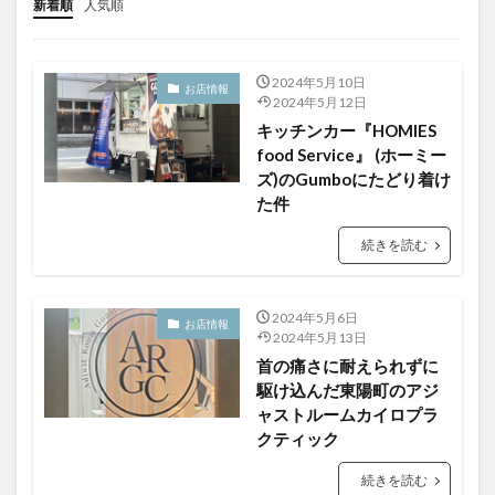
新着順
人気順
2024年5月10日
お店情報
2024年5月12日
キッチンカー『HOMIES
food Service』 (ホーミー
ズ)のGumboにたどり着け
た件
続きを読む
2024年5月6日
お店情報
2024年5月13日
首の痛さに耐えられずに
駆け込んだ東陽町のアジ
ャストルームカイロプラ
クティック
続きを読む